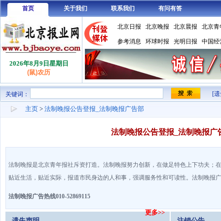
首页
关于我们
联系我们
有问有答
北京日报
北京晚报
北京晨报
北京青
参考消息
环球时报
光明日报
中国经
2026年8月9日星期日
(鼠)农历
[
关键词：
主页
>
法制晚报公告登报_法制晚报广告部
法制晚报公告登报_法制晚报广
法制晚报是北京青年报社斥资打造。法制晚报努力创新，在做足特色上下功夫；
贴近生活，贴近实际，报道市民身边的人和事，强调服务性和可读性。法制晚报广
法制晚报广告热线
010-
52869115
更多>>
遗失声明
注销公告