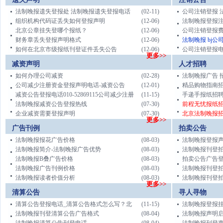
法制晚报遗失登报处 法制晚报遗失登报电话
(02-11)
公司注销登报 
组织机构代码证丢失如何登报声明
(12-06)
法制晚报登报
北京公章挂失登哪个报纸？
(12-06)
公司注销登报
财务章丢失登报声明格式
(12-06)
法制晚报 bj公司
如何在北京市级报纸刊登证件丢失公告
(12-06)
公司注销登报电
更多>>
减资声明
人才招聘
如何办理公司减资
(02-28)
法制晚报广告 
公司减少注册资金登报声明电话-减资公告
(12-01)
精品购物指南
减资公告登报电话010-52869115公司减少注册
(11-15)
手递手报纸招
法制晚报减资公告登报热线
(07-30)
前程无忧报纸
企业减资需要登报声明
(07-30)
北京法制晚报
更多>>
广告刊例
拍卖公告
法制晚报报花广告价格
(08-03)
法制晚报登报声
法制晚报简介-法制晚报广告优势
(08-03)
法制晚报刊登
法制晚报B叠广告价格
(08-03)
拍卖公告广告
法制晚报广告刊例价格
(08-03)
法制晚报刊登
法制晚报读者价值分析
(08-03)
法制晚报刊登
更多>>
清算公告
寻人寻物
清算公告登报电话_清算公告格式怎么写？北
(11-15)
法制晚报登报挂
法制晚报刊登清算公告广告格式
(08-04)
法制晚报声明